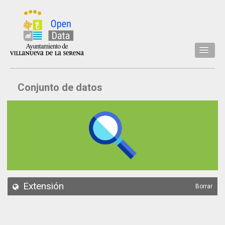
Inicio
Conjunto de datos
Datos
Conjuntos de datos
Concejalía
Temáticas
Acerca de
API
Extensión
Borrar
Actualización
Noticias