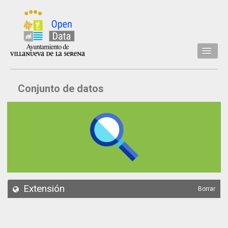
Inicio
Conjunto de datos
Datos
Conjuntos de datos
Concejalía
Temáticas
Acerca de
API
Extensión
Borrar
Actualización
Noticias