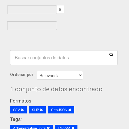
a
Ordenar por
1 conjunto de datos encontrado
Formatos:
CSV
SHP
GeoJSON
Tags:
Administrative units
IDEVVA