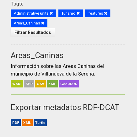
Tags:
Administrative units
Turismo
features
Areas_Caninas
Filtrar Resultados
Areas_Caninas
Información sobre las Areas Caninas del
municipio de Villanueva de la Serena.
WMS
SHP
CSV
KML
GeoJSON
Exportar metadatos RDF-DCAT
RDF
XML
Turtle