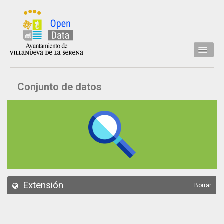
Inicio
Conjunto de datos
Datos
Conjuntos de datos
Concejalía
Temáticas
Acerca de
API
Extensión
Borrar
Actualización
Noticias