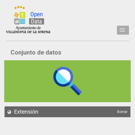
Inicio
Conjunto de datos
Datos
Conjuntos de datos
Concejalía
Temáticas
Acerca de
API
Extensión
Borrar
Actualización
Noticias