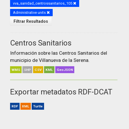
vva_sanidad_centrossanitarios_105
Administrative units
Filtrar Resultados
Centros Sanitarios
Información sobre las Centros Sanitarios del
municipio de Villanueva de la Serena.
WMS
SHP
CSV
KML
GeoJSON
Exportar metadatos RDF-DCAT
RDF
XML
Turtle