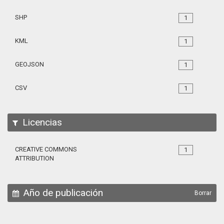
SHP
1
KML
1
GEOJSON
1
CSV
1
Licencias
CREATIVE COMMONS
1
ATTRIBUTION
Año de publicación
Borrar