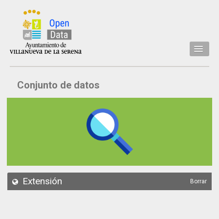
Inicio
Conjunto de datos
Datos
Conjuntos de datos
Concejalía
Temáticas
Acerca de
API
Extensión
Borrar
Actualización
Noticias