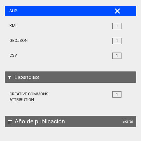
SHP
KML
1
GEOJSON
1
CSV
1
Licencias
CREATIVE COMMONS
1
ATTRIBUTION
Año de publicación
Borrar