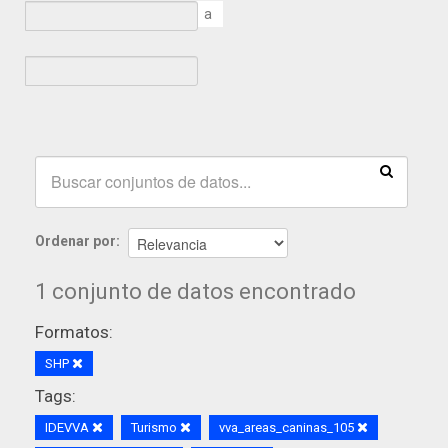
a
Ordenar por
1 conjunto de datos encontrado
Formatos:
SHP
Tags:
IDEVVA
Turismo
vva_areas_caninas_105