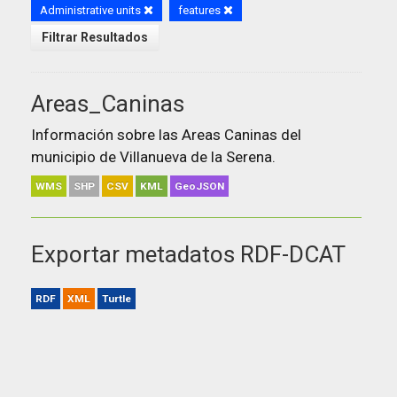
Administrative units
features
Filtrar Resultados
Areas_Caninas
Información sobre las Areas Caninas del
municipio de Villanueva de la Serena.
WMS
SHP
CSV
KML
GeoJSON
Exportar metadatos RDF-DCAT
RDF
XML
Turtle