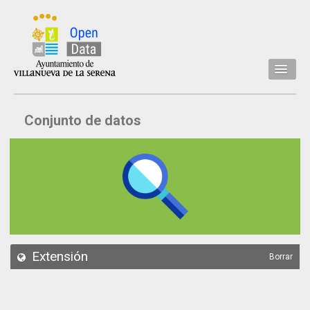
Inicio
Conjunto de datos
Datos
Conjuntos de datos
Concejalía
Temáticas
Acerca de
API
Extensión
Borrar
Actualización
Noticias