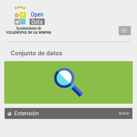
Inicio
Conjunto de datos
Datos
Conjuntos de datos
Concejalía
Temáticas
Acerca de
API
Extensión
Borrar
Actualización
Noticias