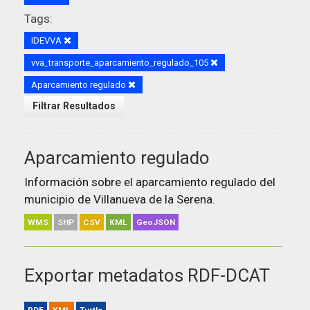
Tags:
IDEVVA
vva_transporte_aparcamiento_regulado_105
Aparcamiento regulado
Filtrar Resultados
Aparcamiento regulado
Información sobre el aparcamiento regulado del
municipio de Villanueva de la Serena.
WMS
SHP
CSV
KML
GeoJSON
Exportar metadatos RDF-DCAT
RDF
XML
Turtle