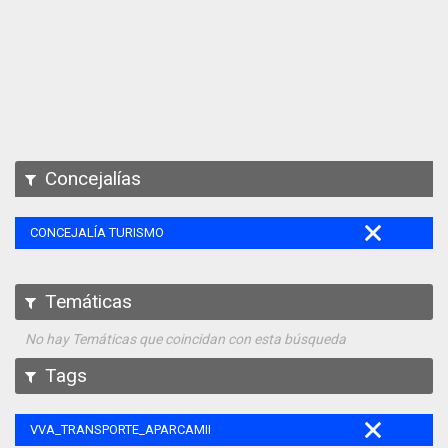
Apps
Participa
Documentación
SPARQL
Concejalías
CONCEJALÍA TURISMO
Temáticas
No hay Temáticas que coincidan con esta búsqueda
Tags
VVA_TRANSPORTE_APARCAMIENTO_REGULADO_105