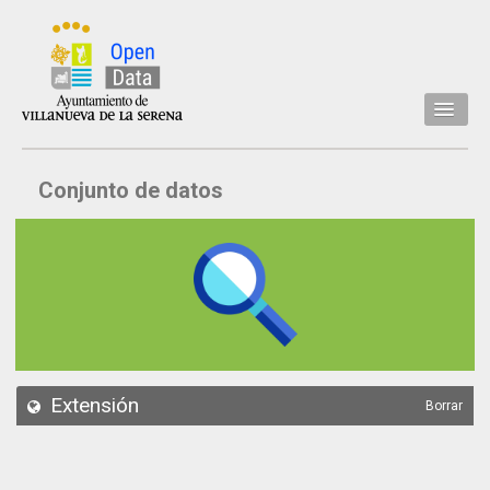
Inicio
Conjunto de datos
Datos
Conjuntos de datos
Concejalía
Temáticas
Acerca de
API
Extensión
Borrar
Actualización
Noticias