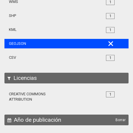
WMS
1
SHP
1
KML
1
GEOJSON
CSV
1
Licencias
CREATIVE COMMONS
1
ATTRIBUTION
Año de publicación
Borrar