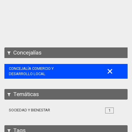
Apps
Participa
Documentación
SPARQL
Concejalías
CONCEJALÍA COMERCIO Y
DESARROLLO LOCAL
Temáticas
SOCIEDAD Y BIENESTAR
1
Tags