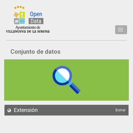
Inicio
Conjunto de datos
Datos
Conjuntos de datos
Concejalía
Temáticas
Acerca de
API
Extensión
Borrar
Actualización
Noticias