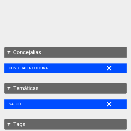
Apps
Participa
Documentación
SPARQL
Concejalías
CONCEJALÍA CULTURA
Temáticas
SALUD
Tags