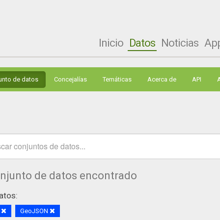
Inicio
Datos
Noticias
Ap
unto de datos
Concejalías
Temáticas
Acerca de
API
onjunto de datos encontrado
atos:
S
GeoJSON