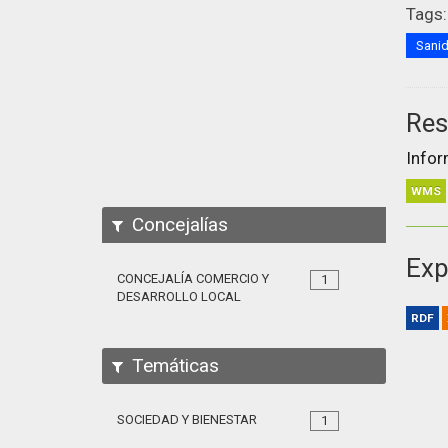
Tags:
Sani
Res
Infor
WMS
Concejalías
Exp
CONCEJALÍA COMERCIO Y
1
DESARROLLO LOCAL
RDF
Temáticas
SOCIEDAD Y BIENESTAR
1