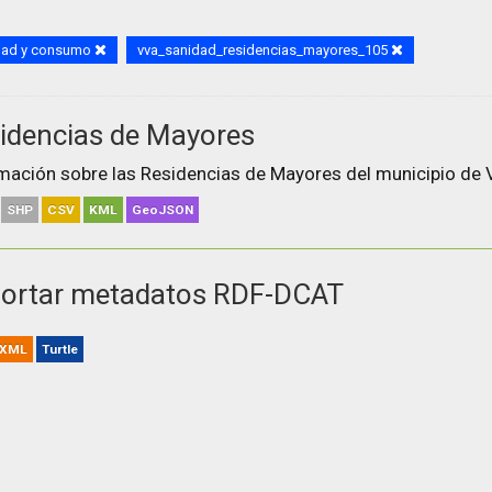
dad y consumo
vva_sanidad_residencias_mayores_105
idencias de Mayores
mación sobre las Residencias de Mayores del municipio de V
SHP
CSV
KML
GeoJSON
ortar metadatos RDF-DCAT
XML
Turtle