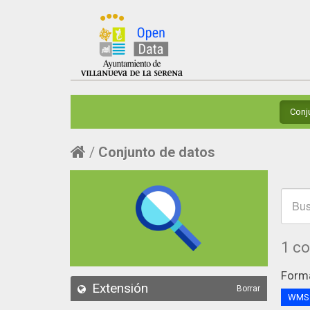
Conj
Conjunto de datos
1 c
Form
Extensión
Borrar
WM