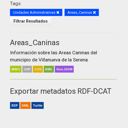
Tags:
Unidades Administrativas
Areas_Caninas
Filtrar Resultados
Areas_Caninas
Información sobre las Areas Caninas del
municipio de Villanueva de la Serena.
WMS
SHP
CSV
KML
GeoJSON
Exportar metadatos RDF-DCAT
RDF
XML
Turtle