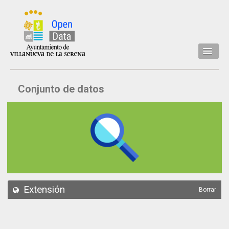
Inicio
Conjunto de datos
Datos
Conjuntos de datos
Concejalía
Temáticas
Acerca de
API
Extensión
Borrar
Actualización
Noticias