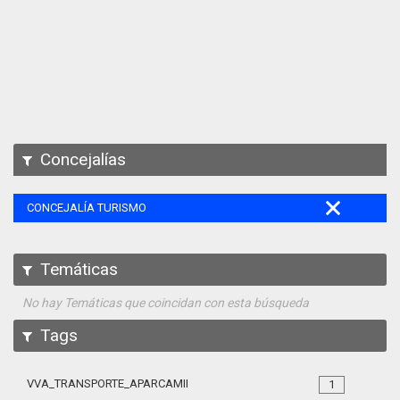
Apps
Participa
Documentación
SPARQL
Concejalías
CONCEJALÍA TURISMO
Temáticas
No hay Temáticas que coincidan con esta búsqueda
Tags
VVA_TRANSPORTE_APARCAMIENTO_REGULADO_105
1