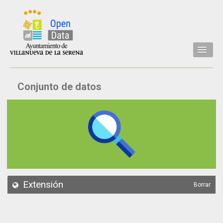
Inicio
Conjunto de datos
Datos
Conjuntos de datos
Concejalía
Temáticas
Acerca de
API
Extensión
Borrar
Actualización
Noticias