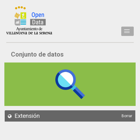
Inicio
Conjunto de datos
Datos
Conjuntos de datos
Concejalía
Temáticas
Acerca de
API
Extensión
Borrar
Actualización
Noticias