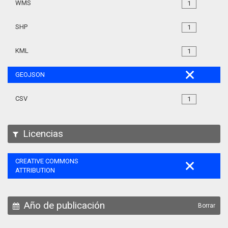
WMS
1
SHP
1
KML
1
GEOJSON
CSV
1
Licencias
CREATIVE COMMONS
ATTRIBUTION
Año de publicación
Borrar