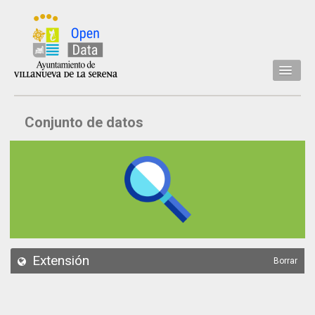
Inicio
Conjunto de datos
Datos
Conjuntos de datos
Concejalía
Temáticas
Acerca de
API
Extensión
Borrar
Actualización
Noticias