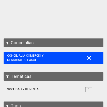
Apps
Participa
Documentación
SPARQL
Concejalías
CONCEJALÍA COMERCIO Y
DESARROLLO LOCAL
Temáticas
SOCIEDAD Y BIENESTAR
1
Tags