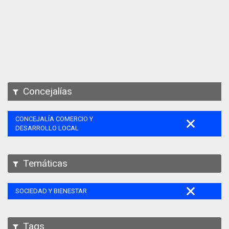
Apps
Participa
Documentación
SPARQL
Concejalías
CONCEJALÍA COMERCIO Y
DESARROLLO LOCAL
Temáticas
SOCIEDAD Y BIENESTAR
Tags