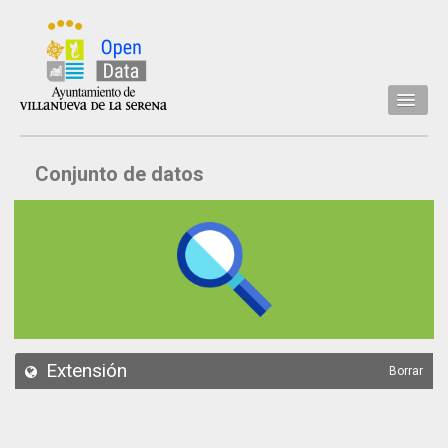
Inicio
Conjunto de datos
Datos
Conjuntos de datos
Concejalía
Temáticas
Acerca de
API
Extensión
Borrar
Actualización
Noticias