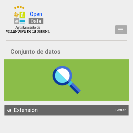
Inicio
Conjunto de datos
Datos
Conjuntos de datos
Concejalía
Temáticas
Acerca de
API
Extensión
Borrar
Actualización
Noticias