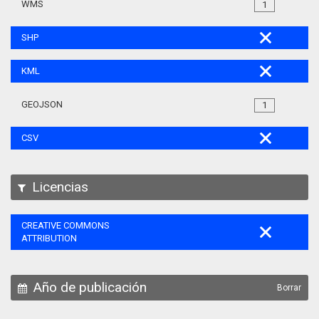
WMS
1
SHP
KML
GEOJSON
1
CSV
Licencias
CREATIVE COMMONS
ATTRIBUTION
Año de publicación
Borrar