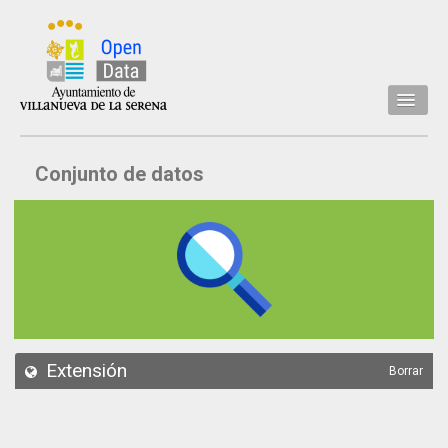
Inicio
Conjunto de datos
Datos
Conjuntos de datos
Concejalía
Temáticas
Acerca de
API
Extensión
Borrar
Actualización
Noticias