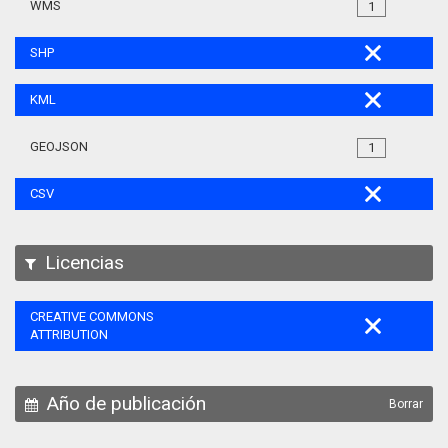
WMS
1
SHP
KML
GEOJSON
1
CSV
Licencias
CREATIVE COMMONS
ATTRIBUTION
Año de publicación
Borrar