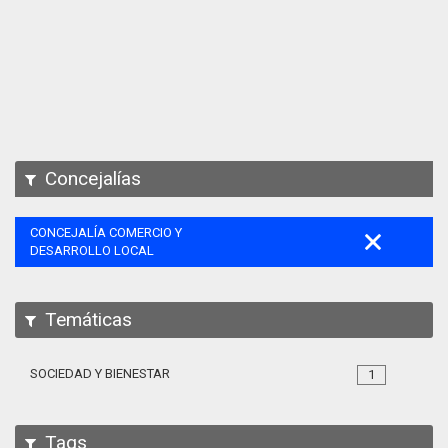
Apps
Participa
Documentación
SPARQL
Concejalías
CONCEJALÍA COMERCIO Y
DESARROLLO LOCAL
Temáticas
SOCIEDAD Y BIENESTAR
1
Tags