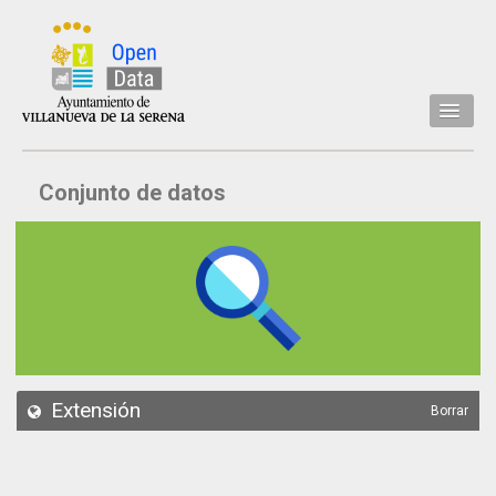
Inicio
Conjunto de datos
Datos
Conjuntos de datos
Concejalía
Temáticas
Acerca de
API
Extensión
Borrar
Actualización
Noticias