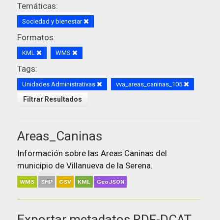
Temáticas:
Sociedad y bienestar
Formatos:
KML
WMS
Tags:
Unidades Administrativas
vva_areas_caninas_105
Filtrar Resultados
Areas_Caninas
Información sobre las Areas Caninas del
municipio de Villanueva de la Serena.
WMS
SHP
CSV
KML
GeoJSON
Exportar metadatos RDF-DCAT