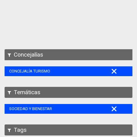
Apps
Participa
Documentación
SPARQL
Concejalías
CONCEJALÍA TURISMO
Temáticas
SOCIEDAD Y BIENESTAR
Tags