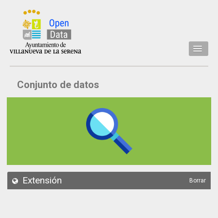
Inicio
Conjunto de datos
Datos
Conjuntos de datos
Concejalía
Temáticas
Acerca de
API
Extensión
Borrar
Actualización
Noticias