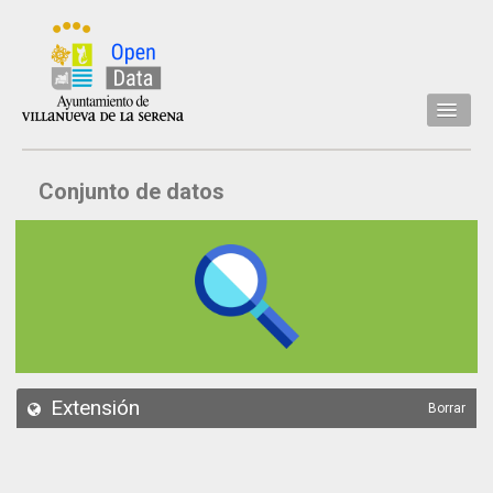
Inicio
Conjunto de datos
Datos
Conjuntos de datos
Concejalía
Temáticas
Acerca de
API
Extensión
Borrar
Actualización
Noticias