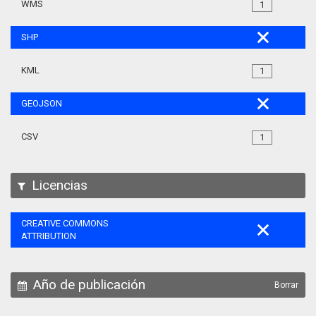
WMS
1
SHP
KML
1
GEOJSON
CSV
1
Licencias
CREATIVE COMMONS
ATTRIBUTION
Año de publicación
Borrar