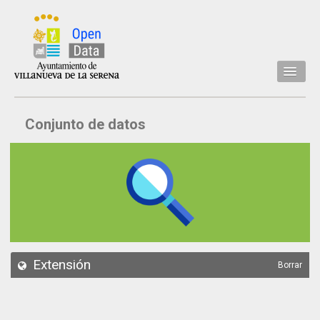
Inicio
Conjunto de datos
Datos
Conjuntos de datos
Concejalía
Temáticas
Acerca de
API
Extensión
Borrar
Actualización
Noticias