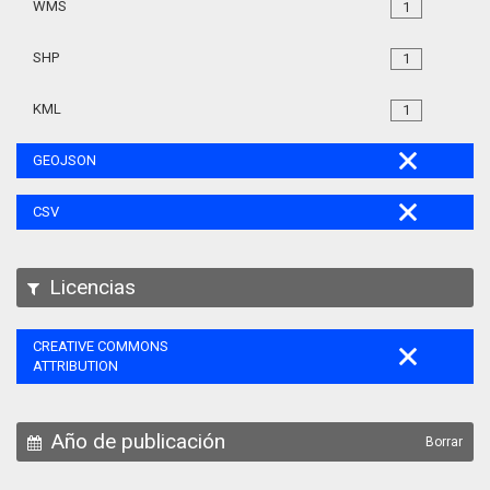
WMS
1
SHP
1
KML
1
GEOJSON
CSV
Licencias
CREATIVE COMMONS
ATTRIBUTION
Año de publicación
Borrar