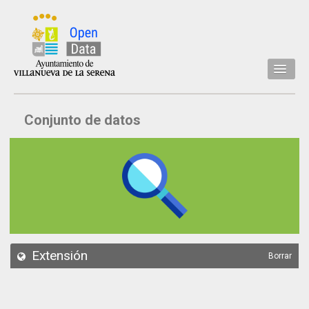
Inicio
Conjunto de datos
Datos
Conjuntos de datos
Concejalía
Temáticas
Acerca de
API
Extensión
Borrar
Actualización
Noticias