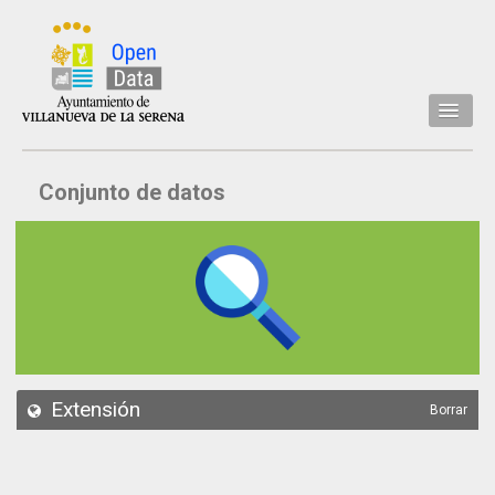
Inicio
Conjunto de datos
Datos
Conjuntos de datos
Concejalía
Temáticas
Acerca de
API
Extensión
Borrar
Actualización
Noticias