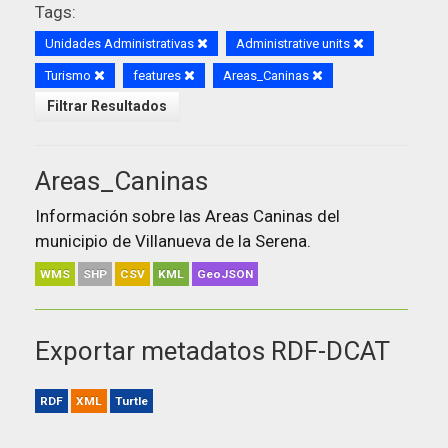
Tags:
Unidades Administrativas
Administrative units
Turismo
features
Areas_Caninas
Filtrar Resultados
Areas_Caninas
Información sobre las Areas Caninas del
municipio de Villanueva de la Serena.
WMS
SHP
CSV
KML
GeoJSON
Exportar metadatos RDF-DCAT
RDF
XML
Turtle