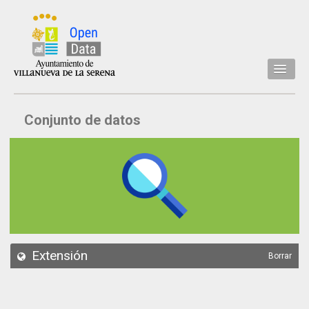
Inicio
Conjunto de datos
Datos
Conjuntos de datos
Concejalía
Temáticas
Acerca de
API
Extensión
Borrar
Actualización
Noticias