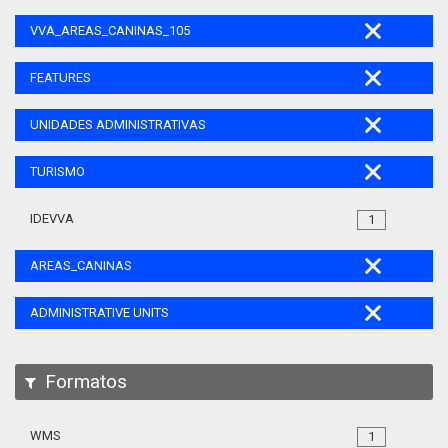
VVA_AREAS_CANINAS_105
FEATURES
UNIDADES ADMINISTRATIVAS
TURISMO
IDEVVA
1
AREAS_CANINAS
ADMINISTRATIVE UNITS
Formatos
WMS
1