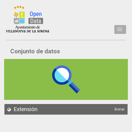
Inicio
Conjunto de datos
Datos
Conjuntos de datos
Concejalía
Temáticas
Acerca de
API
Extensión
Borrar
Actualización
Noticias