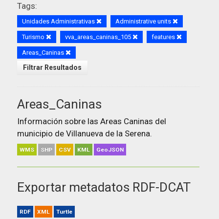
Tags:
Unidades Administrativas
Administrative units
Turismo
vva_areas_caninas_105
features
Areas_Caninas
Filtrar Resultados
Areas_Caninas
Información sobre las Areas Caninas del
municipio de Villanueva de la Serena.
WMS
SHP
CSV
KML
GeoJSON
Exportar metadatos RDF-DCAT
RDF
XML
Turtle