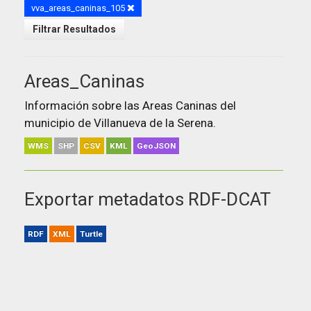
vva_areas_caninas_105
Filtrar Resultados
Areas_Caninas
Información sobre las Areas Caninas del
municipio de Villanueva de la Serena.
WMS
SHP
CSV
KML
GeoJSON
Exportar metadatos RDF-DCAT
RDF
XML
Turtle