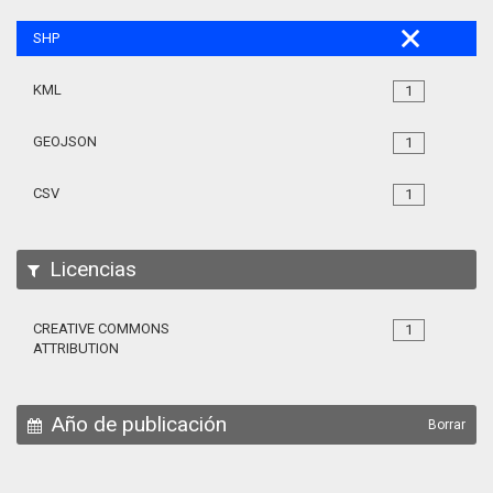
SHP
KML
1
GEOJSON
1
CSV
1
Licencias
CREATIVE COMMONS
1
ATTRIBUTION
Año de publicación
Borrar