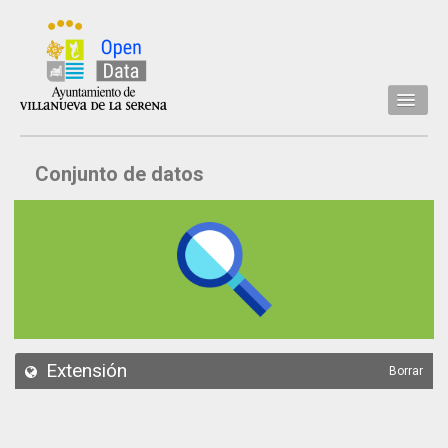
Inicio
Conjunto de datos
Datos
Conjuntos de datos
Concejalía
Temáticas
Acerca de
API
Extensión
Borrar
Actualización
Noticias