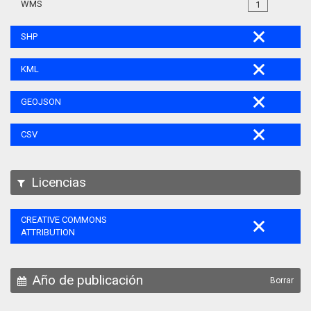
WMS
1
SHP
KML
GEOJSON
CSV
Licencias
CREATIVE COMMONS
ATTRIBUTION
Año de publicación
Borrar