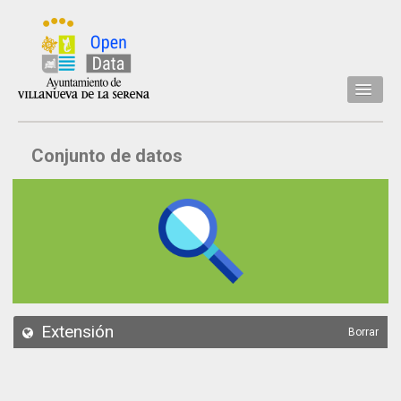
Inicio
Conjunto de datos
Datos
Conjuntos de datos
Concejalía
Temáticas
Acerca de
API
Extensión
Borrar
Actualización
Noticias