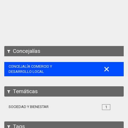
Apps
Participa
Documentación
SPARQL
Concejalías
CONCEJALÍA COMERCIO Y
DESARROLLO LOCAL
Temáticas
SOCIEDAD Y BIENESTAR
1
Tags