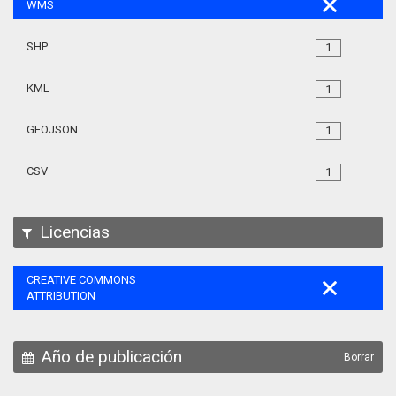
WMS
SHP
1
KML
1
GEOJSON
1
CSV
1
Licencias
CREATIVE COMMONS
ATTRIBUTION
Año de publicación
Borrar