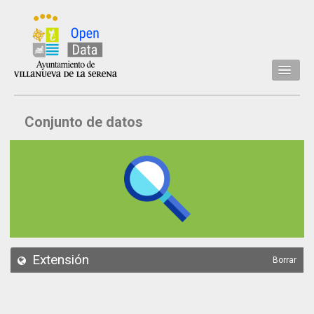
Inicio
Conjunto de datos
Datos
Conjuntos de datos
Concejalía
Temáticas
Acerca de
API
Extensión
Borrar
Actualización
Noticias