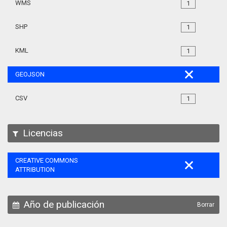
WMS
1
SHP
1
KML
1
GEOJSON
CSV
1
Licencias
CREATIVE COMMONS
ATTRIBUTION
Año de publicación
Borrar