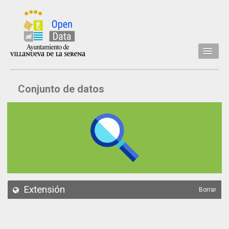
Inicio
Conjunto de datos
Datos
Conjuntos de datos
Concejalía
Temáticas
Acerca de
API
Extensión
Borrar
Actualización
Noticias