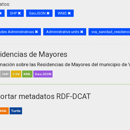
atos:
SHP
GeoJSON
WMS
des Administrativas
Administrative units
vva_sanidad_residenc
idencias de Mayores
mación sobre las Residencias de Mayores del municipio de V
SHP
CSV
KML
GeoJSON
ortar metadatos RDF-DCAT
XML
Turtle