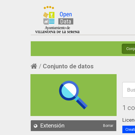
Conj
Conjunto de datos
1 c
Licen
Extensión
Borrar
Creat