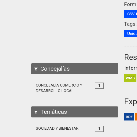
Form
CSV
Tags:
Unida
Res
Infor
Concejalías
WMS
CONCEJALÍA COMERCIO Y
1
DESARROLLO LOCAL
Exp
Temáticas
RDF
SOCIEDAD Y BIENESTAR
1