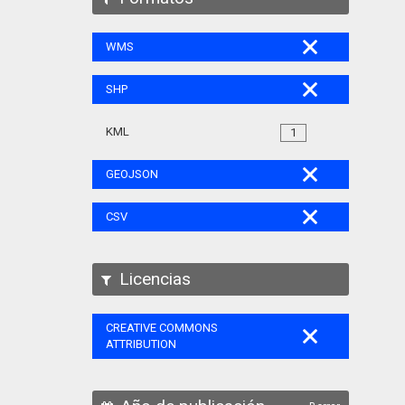
WMS
SHP
KML
1
GEOJSON
CSV
Licencias
CREATIVE COMMONS
ATTRIBUTION