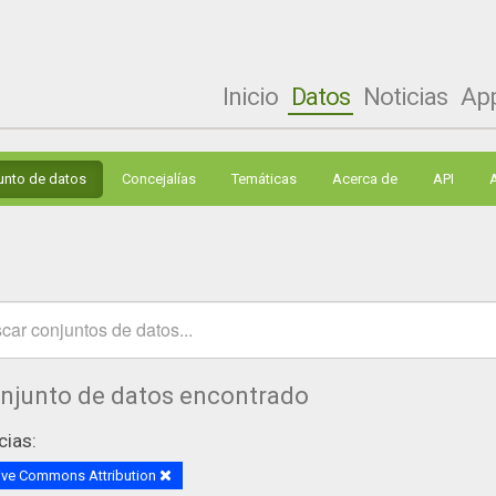
Inicio
Datos
Noticias
Ap
unto de datos
Concejalías
Temáticas
Acerca de
API
onjunto de datos encontrado
cias:
ive Commons Attribution