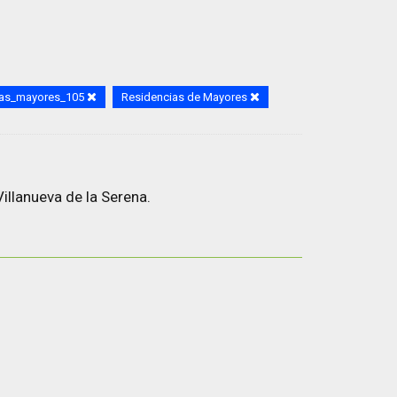
ias_mayores_105
Residencias de Mayores
illanueva de la Serena.