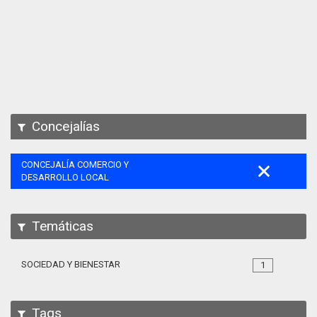
Apps
Participa
Documentación
SPARQL
Concejalías
CONCEJALÍA COMERCIO Y
DESARROLLO LOCAL
Temáticas
SOCIEDAD Y BIENESTAR
1
Tags