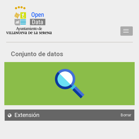
Inicio
Conjunto de datos
Datos
Conjuntos de datos
Concejalía
Temáticas
Acerca de
API
Extensión
Borrar
Actualización
Noticias