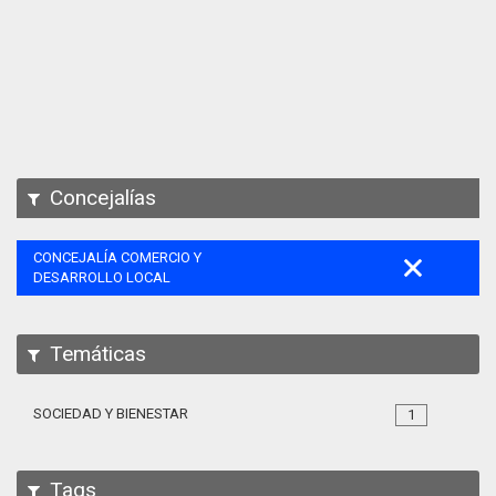
Apps
Participa
Documentación
SPARQL
Concejalías
CONCEJALÍA COMERCIO Y
DESARROLLO LOCAL
Temáticas
SOCIEDAD Y BIENESTAR
1
Tags