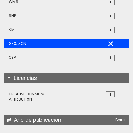
WMS
1
SHP
1
KML
1
GEOJSON
CSV
1
Licencias
CREATIVE COMMONS
1
ATTRIBUTION
Año de publicación
Borrar