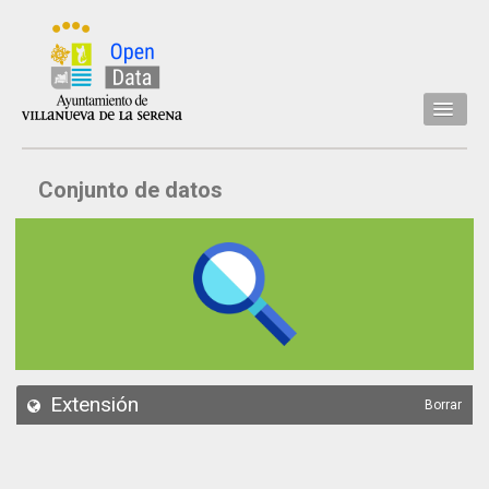
Inicio
Conjunto de datos
Datos
Conjuntos de datos
Concejalía
Temáticas
Acerca de
API
Extensión
Borrar
Actualización
Noticias