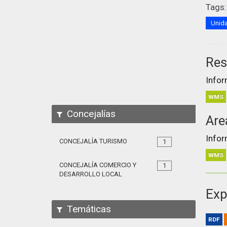
Tags:
Unida
Res
Infor
WMS
Concejalías
Are
Infor
CONCEJALÍA TURISMO
1
WMS
CONCEJALÍA COMERCIO Y
1
DESARROLLO LOCAL
Exp
Temáticas
RDF