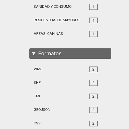
SANIDAD Y CONSUMO
1
RESIDENCIAS DE MAYORES
1
AREAS_CANINAS
1
Formatos
WMS
2
SHP
2
KML
2
GEOJSON
2
CSV
2