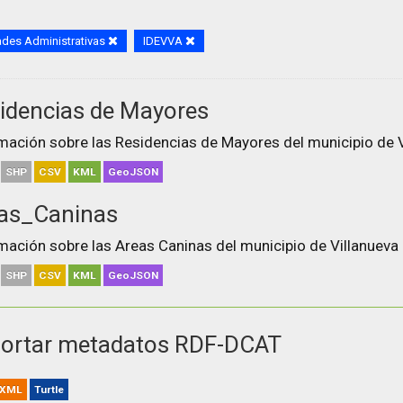
des Administrativas
IDEVVA
idencias de Mayores
mación sobre las Residencias de Mayores del municipio de V
SHP
CSV
KML
GeoJSON
as_Caninas
mación sobre las Areas Caninas del municipio de Villanueva 
SHP
CSV
KML
GeoJSON
ortar metadatos RDF-DCAT
XML
Turtle