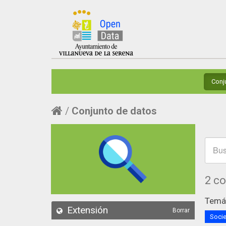
Conj
Conjunto de datos
2 c
Temát
Extensión
Borrar
Socie