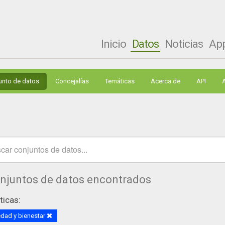
Inicio
Datos
Noticias
Ap
unto de datos
Concejalías
Temáticas
Acerca de
API
onjuntos de datos encontrados
icas:
dad y bienestar