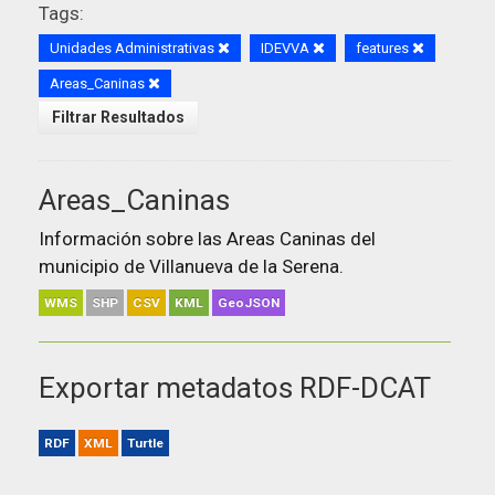
Tags:
Unidades Administrativas
IDEVVA
features
Areas_Caninas
Filtrar Resultados
Areas_Caninas
Información sobre las Areas Caninas del
municipio de Villanueva de la Serena.
WMS
SHP
CSV
KML
GeoJSON
Exportar metadatos RDF-DCAT
RDF
XML
Turtle