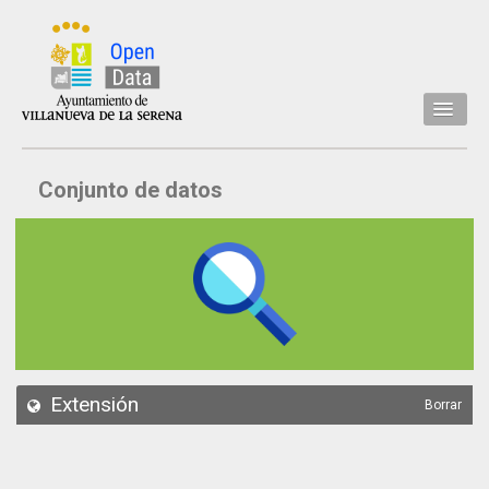
Inicio
Conjunto de datos
Datos
Conjuntos de datos
Concejalía
Temáticas
Acerca de
API
Extensión
Borrar
Actualización
Noticias