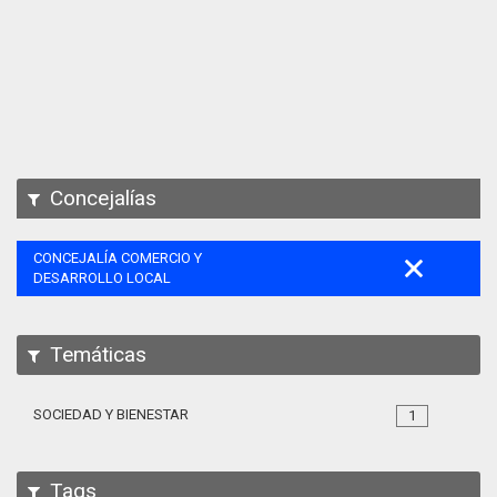
Apps
Participa
Documentación
SPARQL
Concejalías
CONCEJALÍA COMERCIO Y
DESARROLLO LOCAL
Temáticas
SOCIEDAD Y BIENESTAR
1
Tags