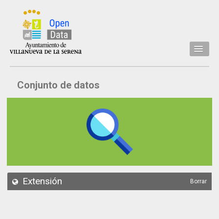
Inicio
Conjunto de datos
Datos
Conjuntos de datos
Concejalía
Temáticas
Acerca de
API
Extensión
Borrar
Actualización
Noticias