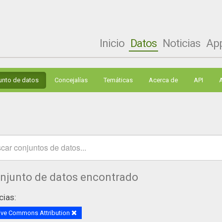
Inicio
Datos
Noticias
Ap
unto de datos
Concejalías
Temáticas
Acerca de
API
onjunto de datos encontrado
cias:
ive Commons Attribution