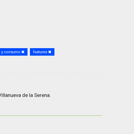
d y consumo
features
illanueva de la Serena.