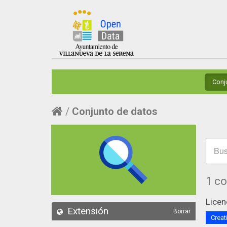
Conj
Conjunto de datos
1 c
Licen
Extensión
Borrar
Creat