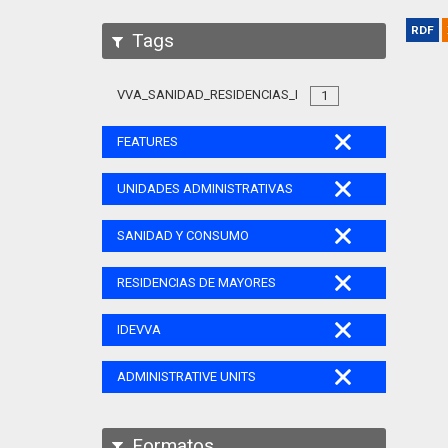
RDF
Tags
VVA_SANIDAD_RESIDENCIAS_MAYORES_105
1
FEATURES
UNIDADES ADMINISTRATIVAS
SANIDAD Y CONSUMO
RESIDENCIAS DE MAYORES
IDEVVA
ADMINISTRATIVE UNITS
Formatos