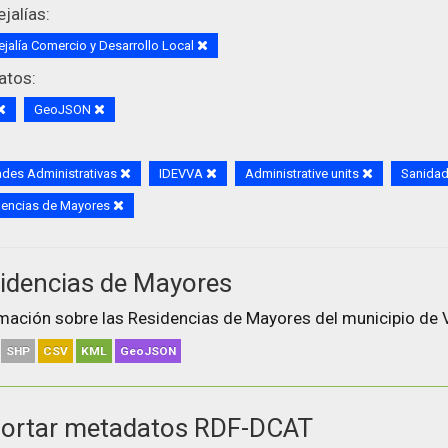
jalías:
jalía Comercio y Desarrollo Local
atos:
GeoJSON
des Administrativas
IDEVVA
Administrative units
Sanida
dencias de Mayores
idencias de Mayores
mación sobre las Residencias de Mayores del municipio de V
SHP
CSV
KML
GeoJSON
ortar metadatos RDF-DCAT