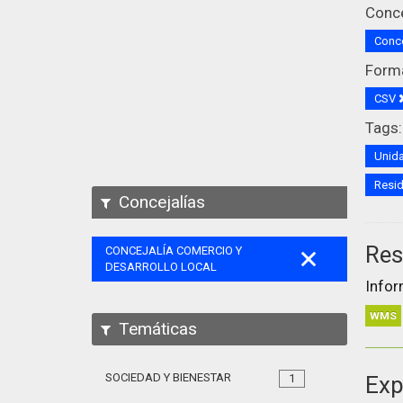
Conce
Conce
Form
CSV
Tags:
Unida
Resi
Concejalías
Res
CONCEJALÍA COMERCIO Y
DESARROLLO LOCAL
Infor
WMS
Temáticas
SOCIEDAD Y BIENESTAR
Exp
1