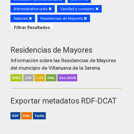
Administrative units
Sanidad y consumo
features
Residencias de Mayores
Filtrar Resultados
Residencias de Mayores
Información sobre las Residencias de Mayores
del municipio de Villanueva de la Serena.
WMS
SHP
CSV
KML
GeoJSON
Exportar metadatos RDF-DCAT
RDF
XML
Turtle