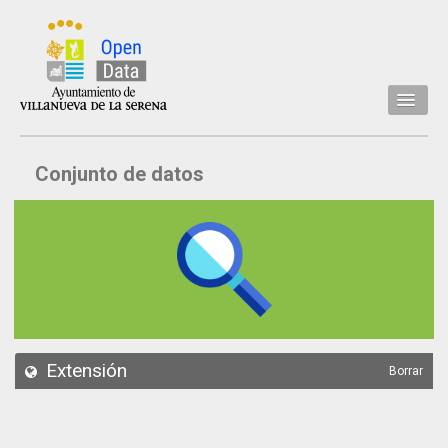
Inicio
Conjunto de datos
Datos
Conjuntos de datos
Concejalía
Temáticas
Acerca de
API
Extensión
Borrar
Actualización
Noticias