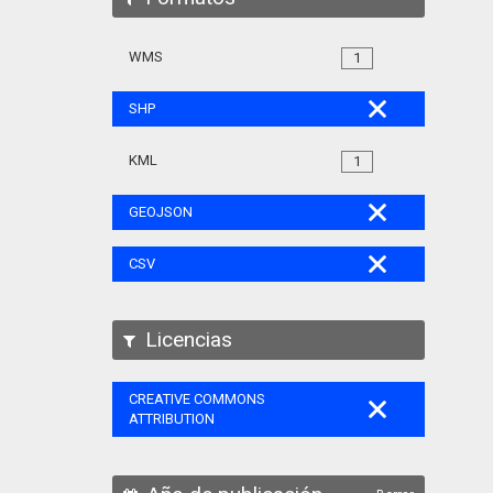
WMS
1
SHP
KML
1
GEOJSON
CSV
Licencias
CREATIVE COMMONS
ATTRIBUTION