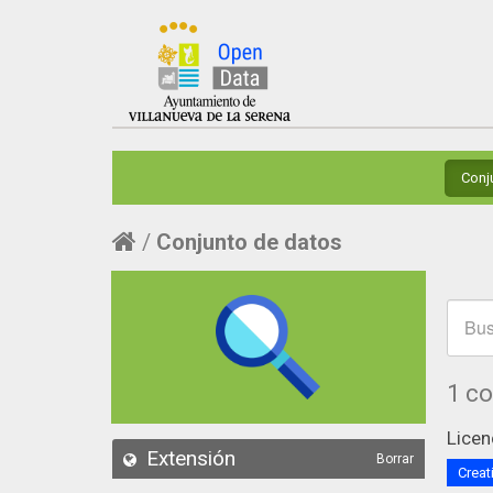
Conj
Conjunto de datos
1 c
Licen
Extensión
Borrar
Creat