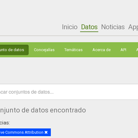
Inicio
Datos
Noticias
Ap
unto de datos
Concejalías
Temáticas
Acerca de
API
onjunto de datos encontrado
cias:
ive Commons Attribution