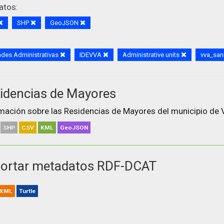
atos:
SHP
GeoJSON
des Administrativas
IDEVVA
Administrative units
vva_san
idencias de Mayores
mación sobre las Residencias de Mayores del municipio de V
SHP
CSV
KML
GeoJSON
ortar metadatos RDF-DCAT
XML
Turtle