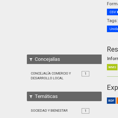
Form
CSV
Tags:
Unida
Res
Infor
Concejalías
WMS
CONCEJALÍA COMERCIO Y
1
DESARROLLO LOCAL
Exp
Temáticas
RDF
SOCIEDAD Y BIENESTAR
1