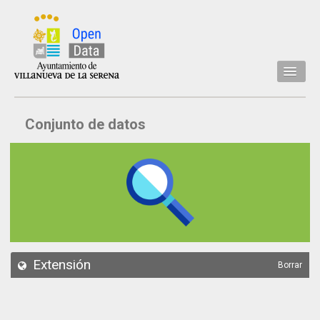
Inicio
Conjunto de datos
Datos
Conjuntos de datos
Concejalía
Temáticas
Acerca de
API
Extensión
Borrar
Actualización
Noticias