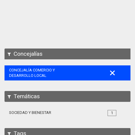
Apps
Participa
Documentación
SPARQL
Concejalías
CONCEJALÍA COMERCIO Y
DESARROLLO LOCAL
Temáticas
SOCIEDAD Y BIENESTAR
1
Tags