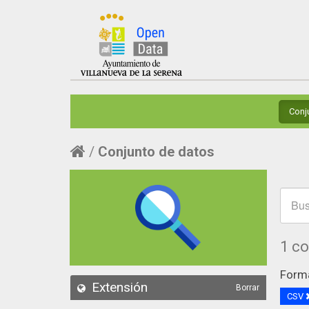
Conj
Conjunto de datos
1 c
Form
Extensión
Borrar
CSV