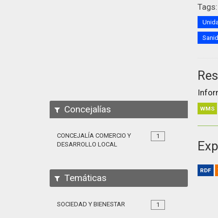
Tags:
Unida
Sani
Res
Infor
Concejalías
WMS
CONCEJALÍA COMERCIO Y
1
Exp
DESARROLLO LOCAL
RDF
Temáticas
SOCIEDAD Y BIENESTAR
1