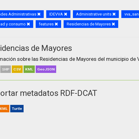
des Administrativas
IDEVVA
Administrative units
vva_san
dad y consumo
features
Residencias de Mayores
idencias de Mayores
mación sobre las Residencias de Mayores del municipio de V
SHP
CSV
KML
GeoJSON
ortar metadatos RDF-DCAT
XML
Turtle