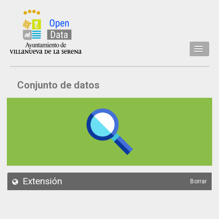
Inicio
Conjunto de datos
Datos
Conjuntos de datos
Concejalía
Temáticas
Acerca de
API
Extensión
Borrar
Actualización
Noticias