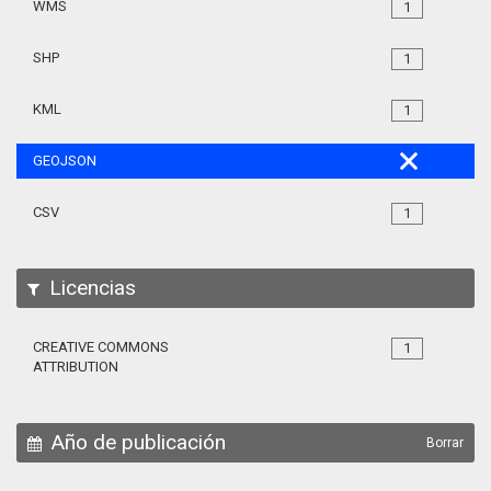
WMS
1
SHP
1
KML
1
GEOJSON
CSV
1
Licencias
CREATIVE COMMONS
1
ATTRIBUTION
Año de publicación
Borrar