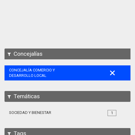
Apps
Participa
Documentación
SPARQL
Concejalías
CONCEJALÍA COMERCIO Y
DESARROLLO LOCAL
Temáticas
SOCIEDAD Y BIENESTAR
1
Tags