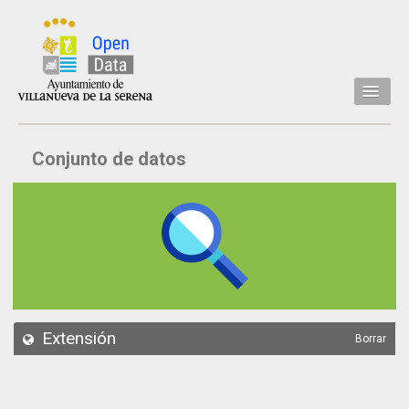
Inicio
Conjunto de datos
Datos
Conjuntos de datos
Concejalía
Temáticas
Acerca de
API
Extensión
Borrar
Actualización
Noticias