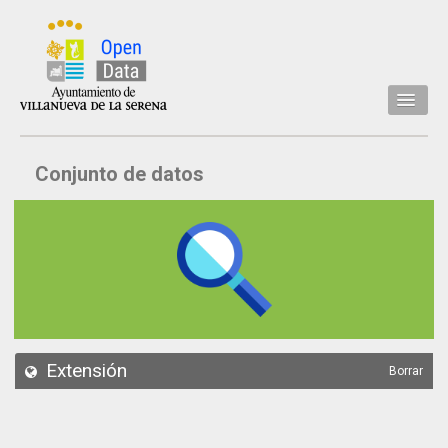
Inicio
Conjunto de datos
Datos
Conjuntos de datos
Concejalía
Temáticas
Acerca de
API
Extensión
Borrar
Actualización
Noticias