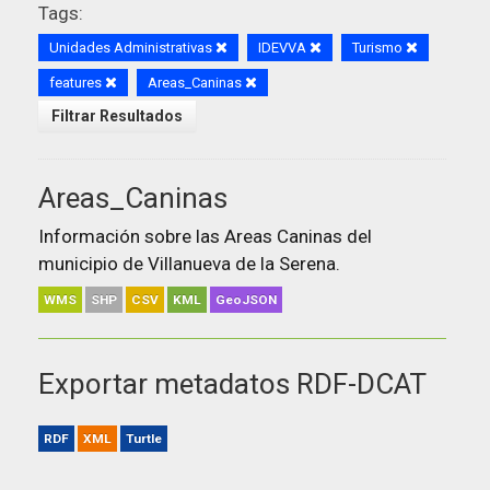
Tags:
Unidades Administrativas
IDEVVA
Turismo
features
Areas_Caninas
Filtrar Resultados
Areas_Caninas
Información sobre las Areas Caninas del
municipio de Villanueva de la Serena.
WMS
SHP
CSV
KML
GeoJSON
Exportar metadatos RDF-DCAT
RDF
XML
Turtle