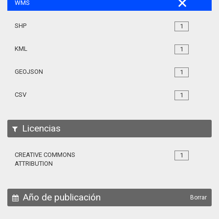
WMS
SHP
1
KML
1
GEOJSON
1
CSV
1
Licencias
CREATIVE COMMONS
1
ATTRIBUTION
Año de publicación
Borrar