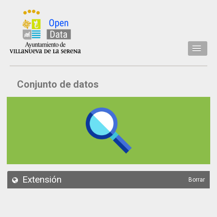
Inicio
Conjunto de datos
Datos
Conjuntos de datos
Concejalía
Temáticas
Acerca de
API
Extensión
Borrar
Actualización
Noticias