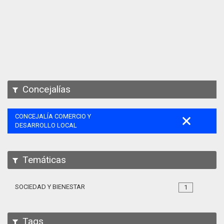
Apps
Participa
Documentación
SPARQL
Concejalías
CONCEJALÍA COMERCIO Y
DESARROLLO LOCAL
Temáticas
SOCIEDAD Y BIENESTAR
1
Tags