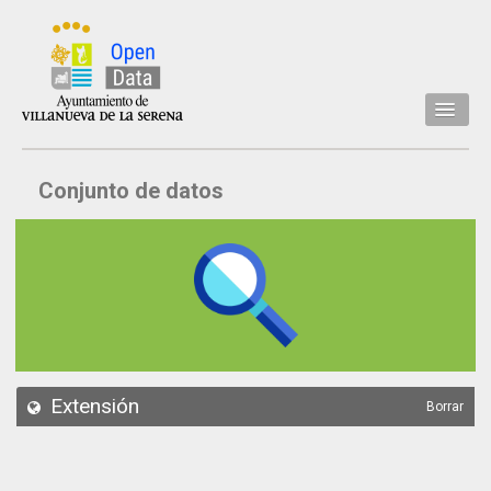
Inicio
Conjunto de datos
Datos
Conjuntos de datos
Concejalía
Temáticas
Acerca de
API
Extensión
Borrar
Actualización
Noticias