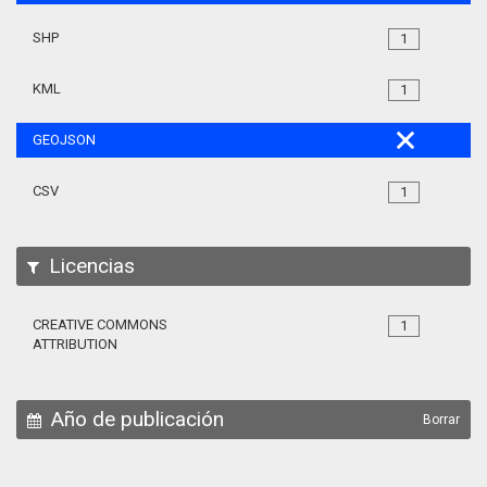
SHP
1
KML
1
GEOJSON
CSV
1
Licencias
CREATIVE COMMONS
1
ATTRIBUTION
Año de publicación
Borrar