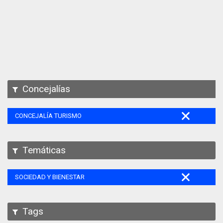
Apps
Participa
Documentación
SPARQL
Concejalías
CONCEJALÍA TURISMO
Temáticas
SOCIEDAD Y BIENESTAR
Tags