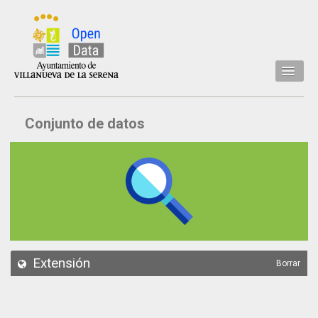
Inicio
Conjunto de datos
Datos
Conjuntos de datos
Concejalía
Temáticas
Acerca de
API
Extensión
Borrar
Actualización
Noticias