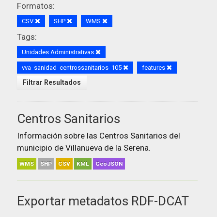
Formatos:
CSV
SHP
WMS
Tags:
Unidades Administrativas
vva_sanidad_centrossanitarios_105
features
Filtrar Resultados
Centros Sanitarios
Información sobre las Centros Sanitarios del
municipio de Villanueva de la Serena.
WMS
SHP
CSV
KML
GeoJSON
Exportar metadatos RDF-DCAT