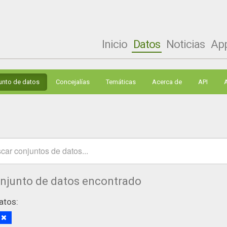
Inicio
Datos
Noticias
Ap
unto de datos
Concejalías
Temáticas
Acerca de
API
onjunto de datos encontrado
atos:
S