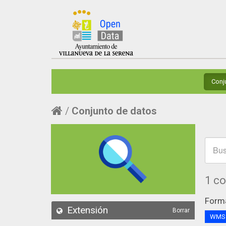
Conj
Conjunto de datos
1 c
Form
Extensión
Borrar
WM