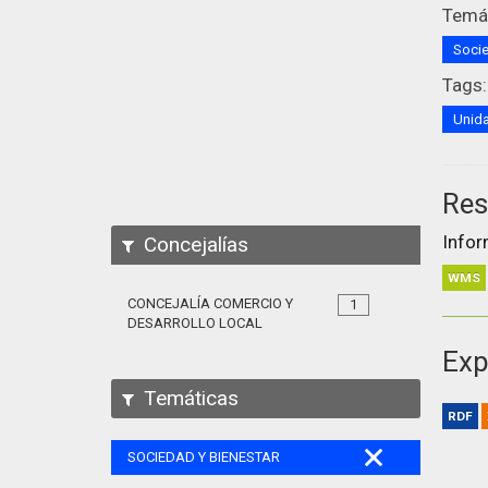
Temát
Socie
Tags:
Unida
Res
Infor
Concejalías
WMS
CONCEJALÍA COMERCIO Y
1
DESARROLLO LOCAL
Exp
Temáticas
RDF
SOCIEDAD Y BIENESTAR