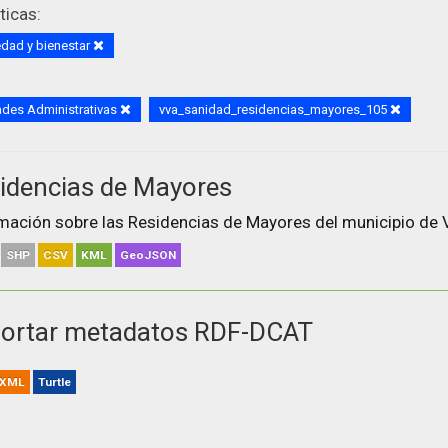
icas:
dad y bienestar
des Administrativas
vva_sanidad_residencias_mayores_105
idencias de Mayores
mación sobre las Residencias de Mayores del municipio de V
SHP
CSV
KML
GeoJSON
ortar metadatos RDF-DCAT
XML
Turtle