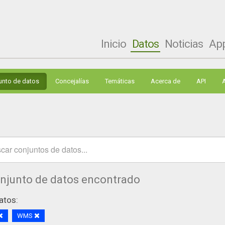
Inicio
Datos
Noticias
Ap
unto de datos
Concejalías
Temáticas
Acerca de
API
onjunto de datos encontrado
atos:
WMS