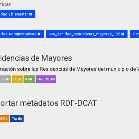
icas:
dad y bienestar
des Administrativas
vva_sanidad_residencias_mayores_105
Sa
idencias de Mayores
mación sobre las Residencias de Mayores del municipio de V
SHP
CSV
KML
GeoJSON
ortar metadatos RDF-DCAT
XML
Turtle