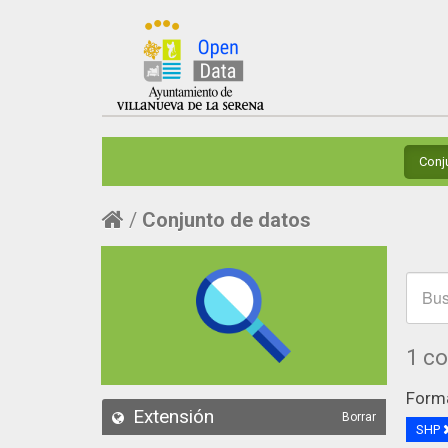
Conj
Conjunto de datos
1 c
Form
Extensión
Borrar
SHP