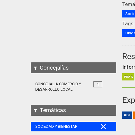
Temát
Socie
Tags:
Unida
Res
Infor
Concejalías
WMS
CONCEJALÍA COMERCIO Y
1
DESARROLLO LOCAL
Exp
Temáticas
RDF
SOCIEDAD Y BIENESTAR