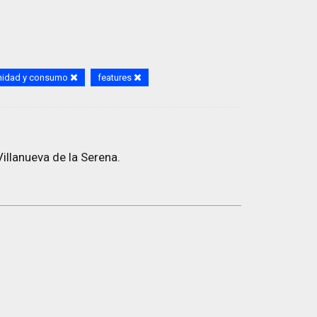
nidad y consumo
features
illanueva de la Serena.