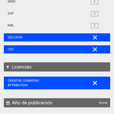
WMS
1
SHP
1
KML
1
GEOJSON
CSV
Licencias
CREATIVE COMMONS
ATTRIBUTION
Año de publicación
Borrar