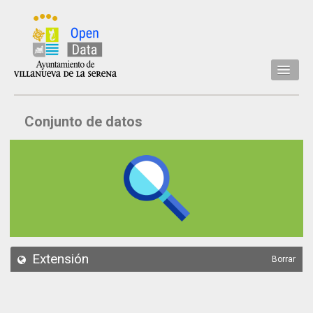
Inicio
Conjunto de datos
Datos
Conjuntos de datos
Concejalía
Temáticas
Acerca de
API
Extensión
Borrar
Actualización
Noticias